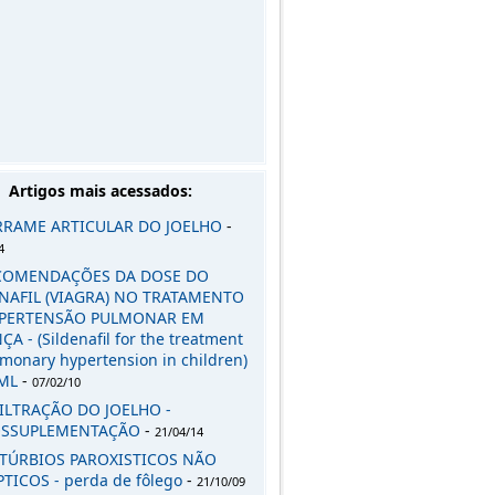
Artigos mais acessados:
RRAME ARTICULAR DO JOELHO
-
4
COMENDAÇÕES DA DOSE DO
NAFIL (VIAGRA) NO TRATAMENTO
IPERTENSÃO PULMONAR EM
A - (Sildenafil for the treatment
lmonary hypertension in children)
ML
-
07/02/10
ILTRAÇÃO DO JOELHO -
OSSUPLEMENTAÇÃO
-
21/04/14
STÚRBIOS PAROXISTICOS NÃO
PTICOS - perda de fôlego
-
21/10/09