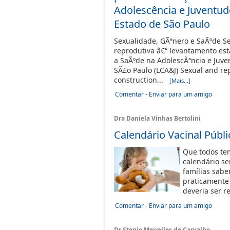
Adolescência e Juventud
Estado de São Paulo
Sexualidade, GÃªnero e SaÃºde Se
reprodutiva â€“ levantamento es
a SaÃºde na AdolescÃªncia e Juve
SÃ£o Paulo (LCA&J) Sexual and rep
construction...
[Mais...]
Comentar
-
Enviar para um amigo
Dra Daniela Vinhas Bertolini
Calendário Vacinal Públi
Que todos te
calendário s
famílias sab
praticamente 
deveria ser r
Comentar
-
Enviar para um amigo
Dr Stenio Meirelles de Carvalho