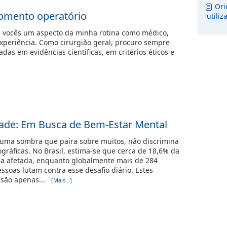
Ori
omento operatório
utili
m vocês um aspecto da minha rotina como médico,
experiência. Como cirurgião geral, procuro sempre
as em evidências científicas, em critérios éticos e
dade: Em Busca de Bem-Estar Mental
 uma sombra que paira sobre muitos, não discrimina
ográficas. No Brasil, estima-se que cerca de 18,6% da
ja afetada, enquanto globalmente mais de 284
ssoas lutam contra esse desafio diário. Estes
 são apenas...
[Mais...]