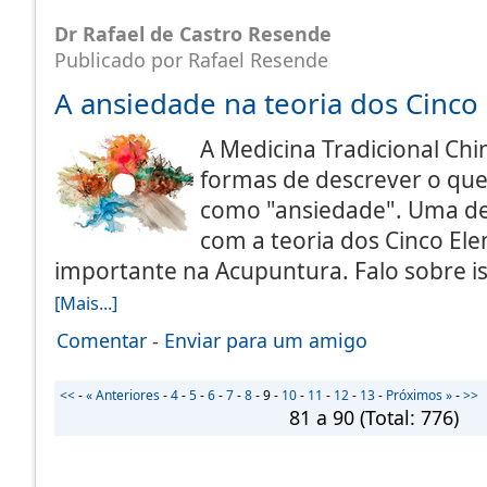
Dr Rafael de Castro Resende
Publicado por Rafael Resende
A ansiedade na teoria dos Cinco
A Medicina Tradicional Chi
formas de descrever o qu
como "ansiedade". Uma de
com a teoria dos Cinco El
importante na Acupuntura. Falo sobre i
[Mais...]
Comentar
-
Enviar para um amigo
<<
-
« Anteriores
-
4
-
5
-
6
-
7
-
8
-
9
-
10
-
11
-
12
-
13
-
Próximos »
-
>>
81 a 90
(Total:
776
)