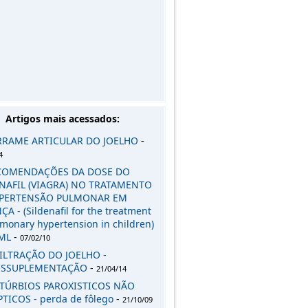
Artigos mais acessados:
RRAME ARTICULAR DO JOELHO
-
4
COMENDAÇÕES DA DOSE DO
NAFIL (VIAGRA) NO TRATAMENTO
IPERTENSÃO PULMONAR EM
A - (Sildenafil for the treatment
lmonary hypertension in children)
ML
-
07/02/10
ILTRAÇÃO DO JOELHO -
OSSUPLEMENTAÇÃO
-
21/04/14
STÚRBIOS PAROXISTICOS NÃO
PTICOS - perda de fôlego
-
21/10/09