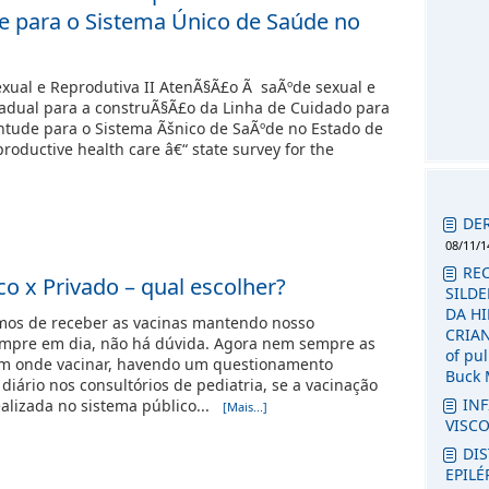
e para o Sistema Único de Saúde no
xual e Reprodutiva II AtenÃ§Ã£o Ã saÃºde sexual e
tadual para a construÃ§Ã£o da Linha de Cuidado para
ntude para o Sistema Ãšnico de SaÃºde no Estado de
roductive health care â€“ state survey for the
DE
08/11/1
RE
co x Privado – qual escolher?
SILDE
DA H
mos de receber as vacinas mantendo nosso
CRIANÇ
empre em dia, não há dúvida. Agora nem sempre as
of pu
em onde vacinar, havendo um questionamento
Buck 
diário nos consultórios de pediatria, se a vacinação
INF
ealizada no sistema público...
[Mais...]
VISC
DI
EPILÉ