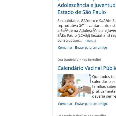
Adolescência e Juventud
Estado de São Paulo
Sexualidade, GÃªnero e SaÃºde Se
reprodutiva â€“ levantamento es
a SaÃºde na AdolescÃªncia e Juve
SÃ£o Paulo (LCA&J) Sexual and rep
construction...
[Mais...]
Comentar
-
Enviar para um amigo
Dra Daniela Vinhas Bertolini
Calendário Vacinal Públi
Que todos te
calendário s
famílias sab
praticamente 
deveria ser r
Comentar
-
Enviar para um amigo
Dr Stenio Meirelles de Carvalho