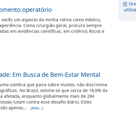
Ori
omento operatório
utili
m vocês um aspecto da minha rotina como médico,
experiência. Como cirurgião geral, procuro sempre
as em evidências científicas, em critérios éticos e
dade: Em Busca de Bem-Estar Mental
 uma sombra que paira sobre muitos, não discrimina
ográficas. No Brasil, estima-se que cerca de 18,6% da
ja afetada, enquanto globalmente mais de 284
ssoas lutam contra esse desafio diário. Estes
 são apenas...
[Mais...]