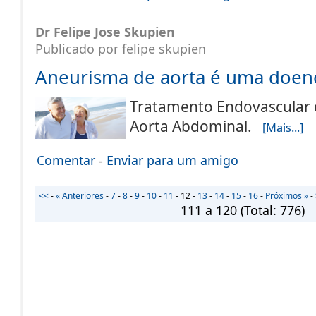
Dr Felipe Jose Skupien
Publicado por felipe skupien
Aneurisma de aorta é uma doen
Tratamento Endovascular 
Aorta Abdominal.
[Mais...]
Comentar
-
Enviar para um amigo
<<
-
« Anteriores
-
7
-
8
-
9
-
10
-
11
-
12
-
13
-
14
-
15
-
16
-
Próximos »
-
111 a 120
(Total:
776
)