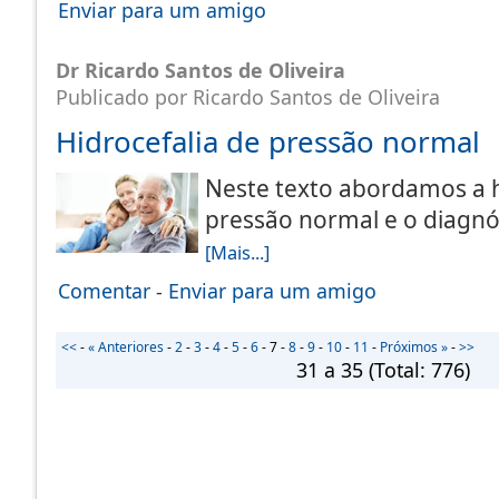
Enviar para um amigo
Dr Ricardo Santos de Oliveira
Publicado por Ricardo Santos de Oliveira
Hidrocefalia de pressão normal
Neste texto abordamos a h
pressão normal e o diagnós
[Mais...]
Comentar
-
Enviar para um amigo
<<
-
« Anteriores
-
2
-
3
-
4
-
5
-
6
-
7
-
8
-
9
-
10
-
11
-
Próximos »
-
>>
31 a 35
(Total:
776
)