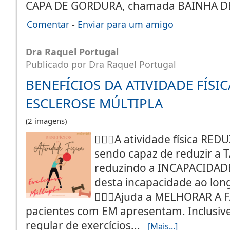
CAPA DE GORDURA, chamada BAINHA D
Comentar
-
Enviar para um amigo
Dra Raquel Portugal
Publicado por Dra Raquel Portugal
BENEFÍCIOS DA ATIVIDADE FÍSI
ESCLEROSE MÚLTIPLA
(2 imagens)
🏃🏻‍♀️A atividade física R
sendo capaz de reduzir a 
reduzindo a INCAPACIDAD
desta incapacidade ao lon
🚴🏾‍♀️Ajuda a MELHORAR A
pacientes com EM apresentam. Inclusiv
regular de exercícios...
[Mais...]