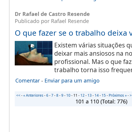
Dr Rafael de Castro Resende
Publicado por Rafael Resende
O que fazer se o trabalho deixa 
Existem várias situações 
deixar mais ansiosos na no
profissional. Mas o que faz
trabalho torna isso frequ
Comentar
-
Enviar para um amigo
<<
-
« Anteriores
-
6
-
7
-
8
-
9
-
10
-
11
-
12
-
13
-
14
-
15
-
Próximos »
-
>
101 a 110
(Total:
776
)