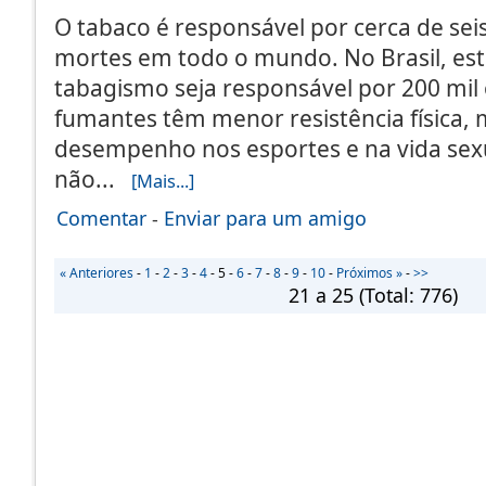
O tabaco é responsável por cerca de sei
mortes em todo o mundo. No Brasil, es
tabagismo seja responsável por 200 mil 
fumantes têm menor resistência física, 
desempenho nos esportes e na vida sex
não...
[Mais...]
Comentar
-
Enviar para um amigo
« Anteriores
-
1
-
2
-
3
-
4
-
5
-
6
-
7
-
8
-
9
-
10
-
Próximos »
-
>>
21 a 25
(Total:
776
)