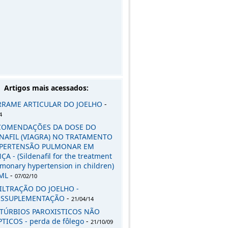
Artigos mais acessados:
RRAME ARTICULAR DO JOELHO
-
4
COMENDAÇÕES DA DOSE DO
NAFIL (VIAGRA) NO TRATAMENTO
IPERTENSÃO PULMONAR EM
A - (Sildenafil for the treatment
lmonary hypertension in children)
ML
-
07/02/10
ILTRAÇÃO DO JOELHO -
OSSUPLEMENTAÇÃO
-
21/04/14
STÚRBIOS PAROXISTICOS NÃO
PTICOS - perda de fôlego
-
21/10/09