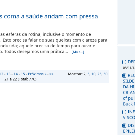
os coma a saúde andam com pressa
as esferas da rotina, inclusive o momento de
 Este precisa falar de suas queixas com clareza para
nduzida; aquele precisa de tempo para ouvir e
o. Todos desejamos uma prática...
[Mais...]
DE
08/11/1
12
-
13
-
14
-
15
-
Próximos »
-
>>
Mostrar: 2,
5
,
10
,
25
,
50
RE
21 a 22
(Total:
776
)
SILDE
DA H
CRIANÇ
of pu
Buck 
INF
VISC
DI
EPILÉ