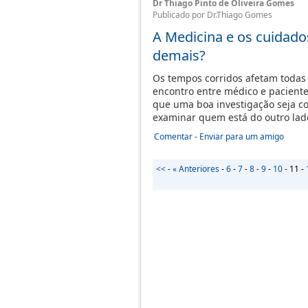
Dr Thiago Pinto de Oliveira Gomes
Publicado por Dr.Thiago Gomes
A Medicina e os cuidad
demais?
Os tempos corridos afetam todas 
encontro entre médico e paciente.
que uma boa investigação seja co
examinar quem está do outro lad
Comentar
-
Enviar para um amigo
<<
-
« Anteriores
-
6
-
7
-
8
-
9
-
10
-
11
-