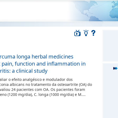
urcuma longa herbal medicines
t pain, function and inflammation in
tis: a clinical study
aliar o efeito analgésico e modulador dos
onia albicans no tratamento da osteoartrite (OA) do
 avaliou 24 pacientes com OA. Os pacientes foram
eno (1200 mg/dia), C. longa (1000 mg/dia) e M....