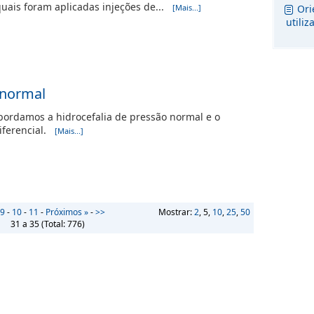
uais foram aplicadas injeções de...
[Mais...]
Ori
utili
 normal
bordamos a hidrocefalia de pressão normal e o
diferencial.
[Mais...]
9
-
10
-
11
-
Próximos »
-
>>
Mostrar:
2
, 5,
10
,
25
,
50
31 a 35
(Total:
776
)