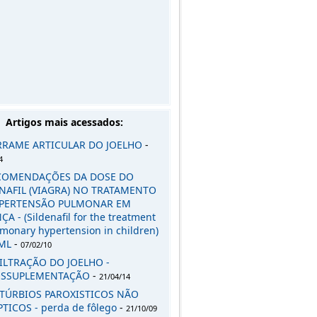
Artigos mais acessados:
RRAME ARTICULAR DO JOELHO
-
4
COMENDAÇÕES DA DOSE DO
NAFIL (VIAGRA) NO TRATAMENTO
IPERTENSÃO PULMONAR EM
A - (Sildenafil for the treatment
lmonary hypertension in children)
ML
-
07/02/10
ILTRAÇÃO DO JOELHO -
OSSUPLEMENTAÇÃO
-
21/04/14
STÚRBIOS PAROXISTICOS NÃO
PTICOS - perda de fôlego
-
21/10/09