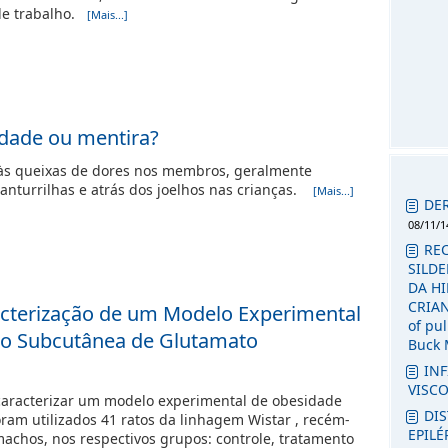
 de trabalho.
[Mais...]
rdade ou mentira?
e às queixas de dores nos membros, geralmente
panturrilhas e atrás dos joelhos nas crianças.
[Mais...]
DE
08/11/1
RE
SILDE
DA H
CRIANÇ
cterização de um Modelo Experimental
of pu
ão Subcutânea de Glutamato
Buck 
INF
VISC
caracterizar um modelo experimental de obesidade
DI
oram utilizados 41 ratos da linhagem Wistar , recém-
EPILÉ
achos, nos respectivos grupos: controle, tratamento